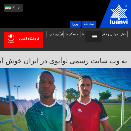
Fa
ثبت نام
ورود
اخبار
قوانین و مقررات
تماس با ما
نمایندگی ها
لوآنوی کارت
ه
ب
ایت
به وب سایت رسمی لوآنوی در ایران خوش آمدید / 
سمی
وآنوی
ر
یران
وش
مدید