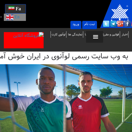
Fa
En
ثبت نام
ورود
ه
اخبار
قوانین و مقررات
تماس با ما
نمایندگی ها
لوآنوی کارت
ب
به وب سایت رسمی لوآنوی در ایران خوش آمدید / i
ایت
سمی
وآنوی
ر
یران