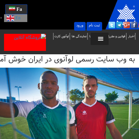
Fa
En
ثبت نام
ورود
ه
اخبار
قوانین و مقررات
تماس با ما
نمایندگی ها
لوآنوی کارت
ب
به وب سایت رسمی لوآنوی در ایران خوش آمدید / i
ایت
سمی
وآنوی
ر
یران