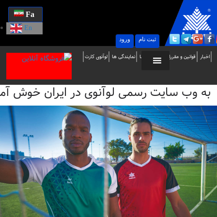
Fa
En
ثبت نام
ورود
ه
اخبار
قوانین و مقررات
تماس با ما
نمایندگی ها
لوآنوی کارت
ب
به وب سایت رسمی لوآنوی در ایران خوش آمدید / i
ایت
سمی
وآنوی
ر
یران