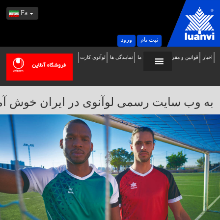
Fa
ثبت نام
ورود
اخبار
قوانین و مقررات
تماس با ما
نمایندگی ها
لوآنوی کارت
ه
ب
ایت
به وب سایت رسمی لوآنوی در ایران خوش آمدید / 
سمی
وآنوی
ر
یران
وش
مدید