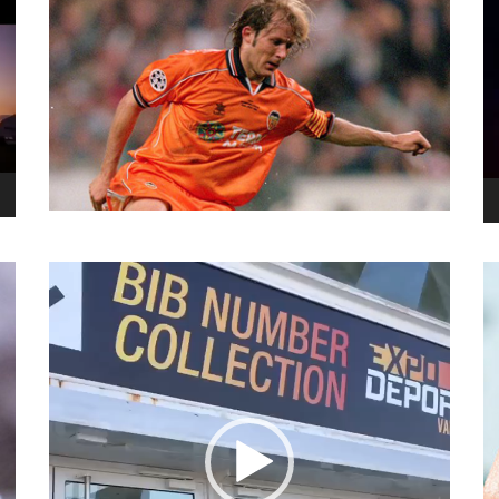
نما
وید
نمایشگر
ویدیو