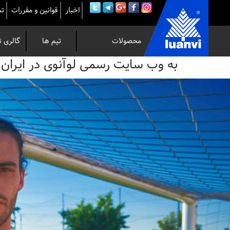
اخبار
قوانین و مقررات
تم
محصولات
تیم ها
گالری ت
به
به وب سایت رسمی لوآنوی در ایران خوش 
وب
سایت
رسمی
لوآنوی
در
ایران