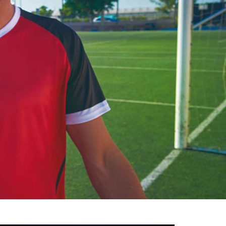
خوش
آمدید
/
luanvi