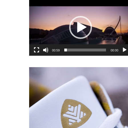
یشگر
یو
00:59
00:00