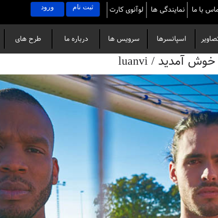
ثبت نام
ورود
اس با ما
نمایندگی ها
لوآنوی کارت
صاویر
اسپانسرها
سرویس ها
درباره ما
طرح های
آمدید / luanvi
خاص