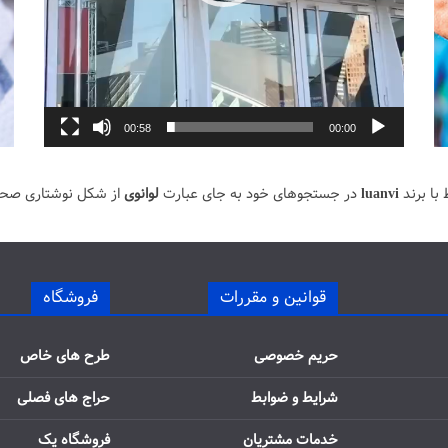
00:58
00:00
با برند
luanvi
در جستجوهای خود به جای عبارت
لوانوی
از شکل نوشتاری صح
قوانین و مقررات
فروشگاه
حریم خصوصی
طرح های خاص
شرایط و ضوابط
حراج های فصلی
خدمات مشتریان
فروشگاه یک