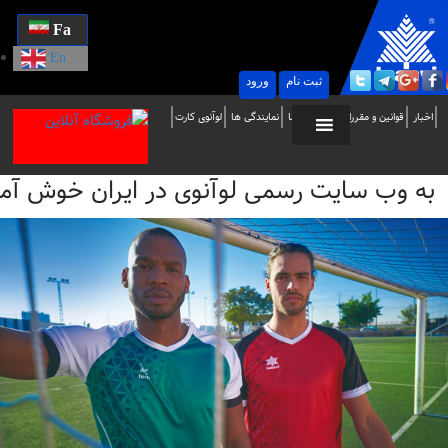
Fa
En
ثبت نام
ورود
ه
اخبار
قوانین و مقررات
تماس با ما
نمایندگی ها
لوآنوی کارت
ب
به وب سایت رسمی لوآنوی در ایران خوش آمدید / i
ایت
سمی
وآنوی
ر
یران