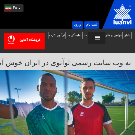
Fa
ثبت نام
ورود
اخبار
قوانین و مقررات
تماس با ما
نمایندگی ها
لوآنوی کارت
ه
ب
ایت
به وب سایت رسمی لوآنوی در ایران خوش آمدید / 
سمی
وآنوی
ر
یران
وش
مدید