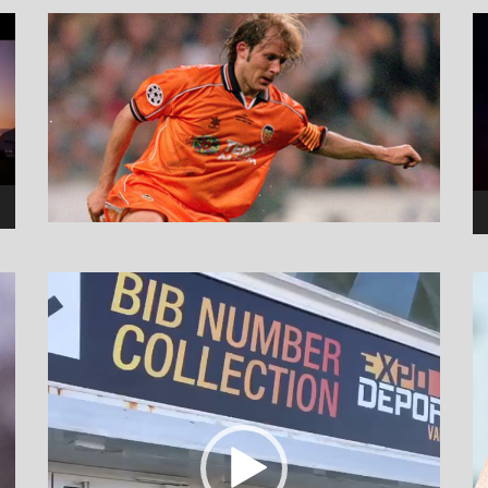
نما
وید
نمایشگر
ویدیو