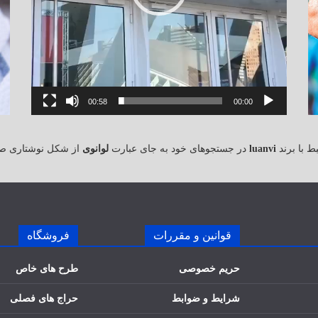
00:58
00:00
 با برند
luanvi
در جستجوهای خود به جای عبارت
لوانوی
از شکل نوشتاری ص
قوانین و مقررات
فروشگاه
حریم خصوصی
طرح های خاص
شرایط و ضوابط
حراج های فصلی