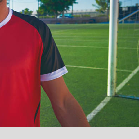
آمدید
/
luanvi