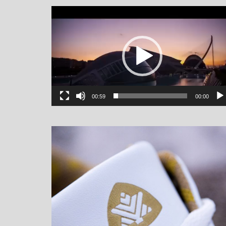
یشگر
یو
00:59
00:00