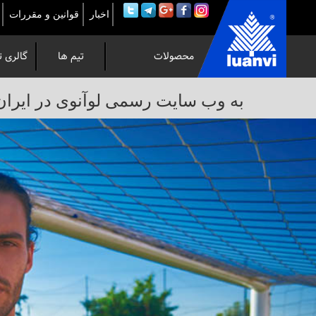
اخبار
قوانین و مقررات
محصولات
تیم ها
گالری ت
به
به وب سایت رسمی لوآنوی در ایران خوش 
وب
سایت
رسمی
لوآنوی
در
ایران
خوش