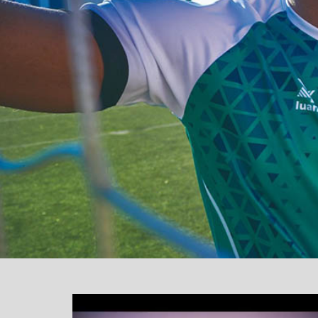
یشگر
یو