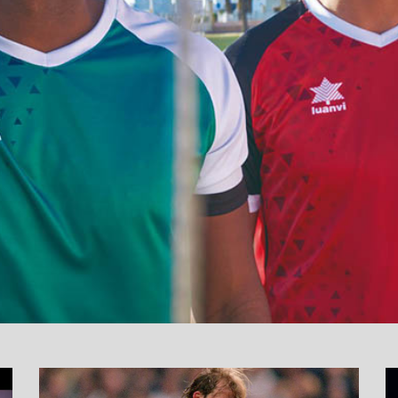
نما
وید