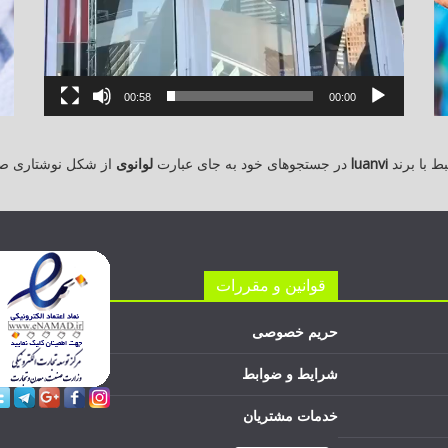
00:58
00:00
 با برند
luanvi
در جستجوهای خود به جای عبارت
لوانوی
از شکل نوشتاری ص
قوانین و مقررات
حریم خصوصی
شرایط و ضوابط
خدمات مشتریان