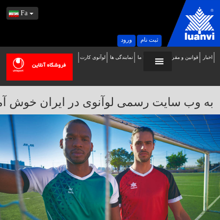
Fa
ثبت نام
ورود
اخبار
قوانین و مقررات
تماس با ما
نمایندگی ها
لوآنوی کارت
ه
ب
ایت
به وب سایت رسمی لوآنوی در ایران خوش آمدید / 
سمی
وآنوی
ر
یران
وش
مدید