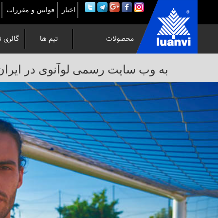
اخبار
قوانین و مقررات
محصولات
تیم ها
گالری ت
به
به وب سایت رسمی لوآنوی در ایران خوش 
وب
سایت
رسمی
لوآنوی
در
ایران
خوش