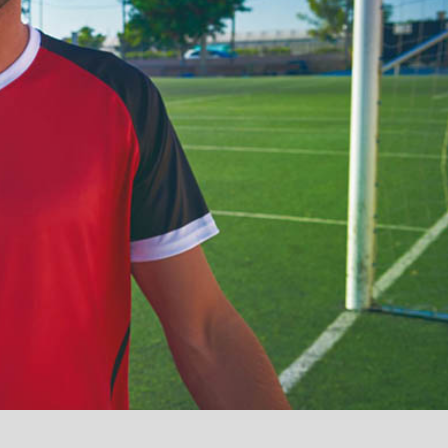
آمدید
/
luanvi