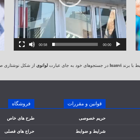
00:58
00:00
 با برند
luanvi
در جستجوهای خود به جای عبارت
لوانوی
از شکل نوشتاری ص
قوانین و مقررات
فروشگاه
حریم خصوصی
طرح های خاص
شرایط و ضوابط
حراج های فصلی