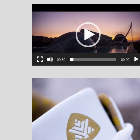
یشگر
یو
00:59
00:00