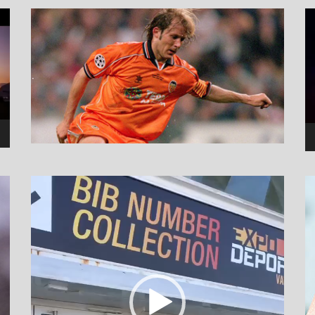
نما
وید
نمایشگر
ویدیو