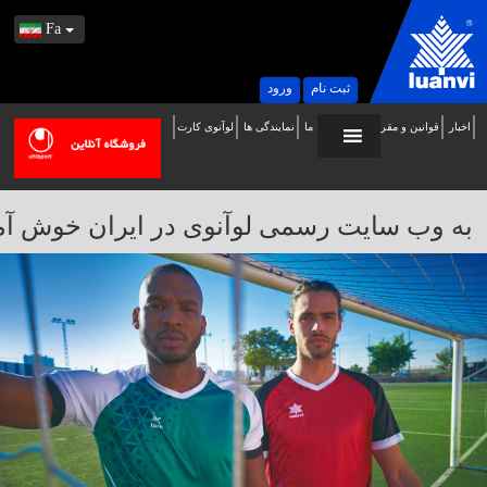
Fa
ثبت نام
ورود
اخبار
قوانین و مقررات
تماس با ما
نمایندگی ها
لوآنوی کارت
ه
ب
ایت
به وب سایت رسمی لوآنوی در ایران خوش آمدید / 
سمی
وآنوی
ر
یران
وش
مدید