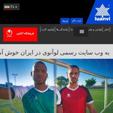
Fa
ثبت نام
ورود
اخبار
قوانین و مقررات
تماس با ما
نمایندگی ها
لوآنوی کارت
ه
ب
ایت
به وب سایت رسمی لوآنوی در ایران خوش آمدید / 
سمی
وآنوی
ر
یران
وش
مدید