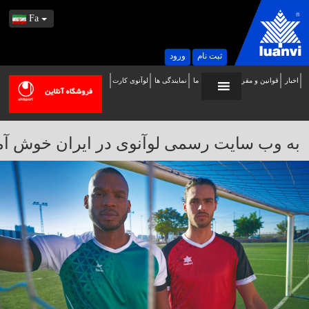
Fa
ثبت نام
ورود
اخبار
قوانین و مقررات
تماس با ما
نمایندگی ها
لوآنوی کارت
ه
ب
ایت
به وب سایت رسمی لوآنوی در ایران خوش آمدید / 
سمی
وآنوی
ر
یران
وش
مدید