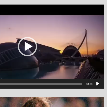
نمایشگر
ویدیو
luanv
00:00