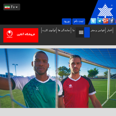
Fa
ثبت نام
ورود
اخبار
قوانین و مقررات
تماس با ما
نمایندگی ها
لوآنوی کارت
ه
ب
ایت
سمی
وآنوی
ر
یران
وش
مدید