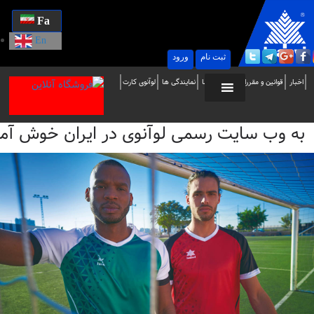
Fa
En
ثبت نام
ورود
ه
اخبار
قوانین و مقررات
تماس با ما
نمایندگی ها
لوآنوی کارت
ب
به وب سایت رسمی لوآنوی در ایران خوش آمدید / i
ایت
سمی
وآنوی
ر
یران