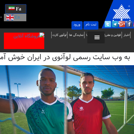
Fa
En
ثبت نام
ورود
ه
اخبار
قوانین و مقررات
تماس با ما
نمایندگی ها
لوآنوی کارت
ب
به وب سایت رسمی لوآنوی در ایران خوش آمدید / i
ایت
سمی
وآنوی
ر
یران