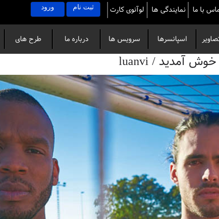
ثبت نام
ورود
اس با ما
نمایندگی ها
لوآنوی کارت
صاویر
اسپانسرها
سرویس ها
درباره ما
طرح های
آمدید / luanvi
خاص