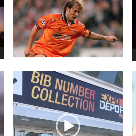
نما
وید
نمایشگر
ویدیو