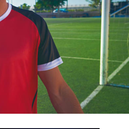
خوش
آمدید
/
luanvi