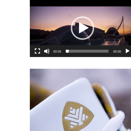
یشگر
یو
00:59
00:00