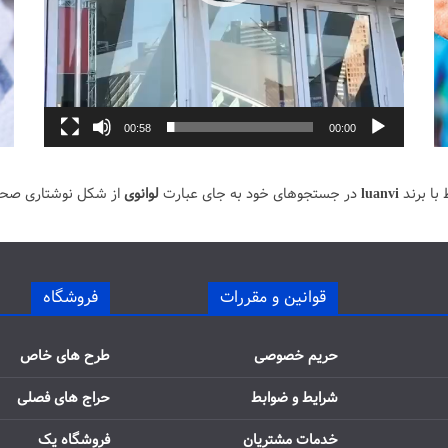
00:58
00:00
با برند
luanvi
در جستجوهای خود به جای عبارت
لوانوی
از شکل نوشتاری صح
قوانین و مقررات
فروشگاه
حریم خصوصی
طرح های خاص
شرایط و ضوابط
حراج های فصلی
خدمات مشتریان
فروشگاه یک