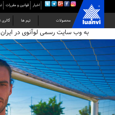
اخبار
قوانین و مقررات
تم
محصولات
تیم ها
گالری ت
به
به وب سایت رسمی لوآنوی در ایران خوش 
وب
سایت
رسمی
لوآنوی
در
ایران