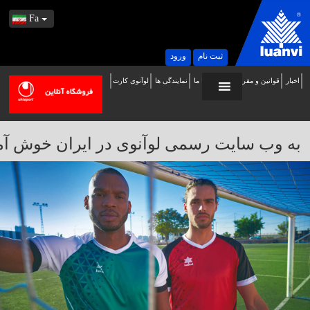
Fa
ثبت نام
ورود
اخبار
قوانین و مقررات
تماس با ما
نمایندگی ها
لوآنوی کارت
ه
ب
ایت
به وب سایت رسمی لوآنوی در ایران خوش آمدید / 
سمی
وآنوی
ر
یران
وش
مدید