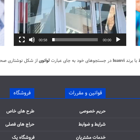
00:58
00:00
با برند
luanvi
در جستجوهای خود به جای عبارت
لوانوی
از شکل نوشتاری صح
قوانین و مقررات
فروشگاه
حریم خصوصی
طرح های خاص
شرایط و ضوابط
حراج های فصلی
خدمات مشتریان
فروشگاه یک