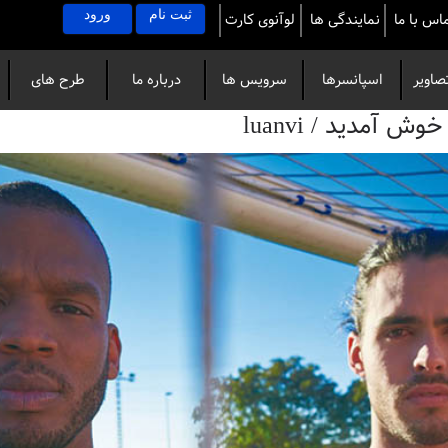
ثبت نام
ورود
اس با ما
نمایندگی ها
لوآنوی کارت
صاویر
اسپانسرها
سرویس ها
درباره ما
طرح های
آمدید / luanvi
خاص