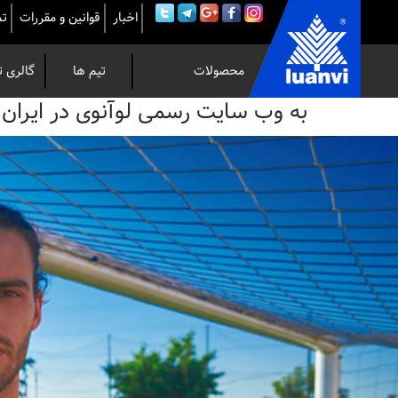
اخبار
قوانین و مقررات
تم
محصولات
تیم ها
گالری ت
به
به وب سایت رسمی لوآنوی در ایران خوش 
وب
سایت
رسمی
لوآنوی
در
ایران