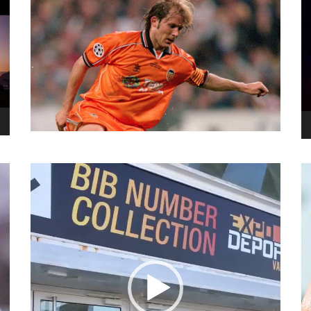
نما
وید
نمایشگر
ویدیو