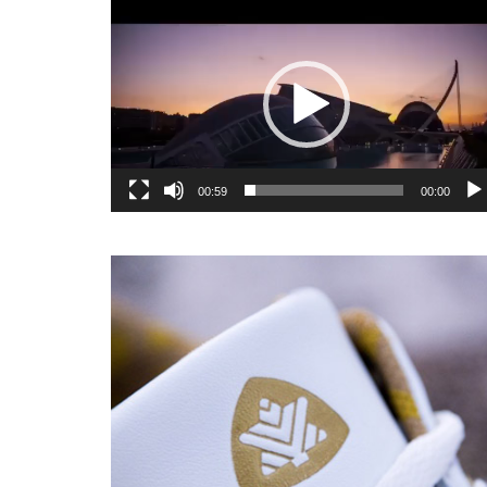
یشگر
یو
00:59
00:00