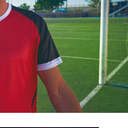
خوش
آمدید
/
luanvi