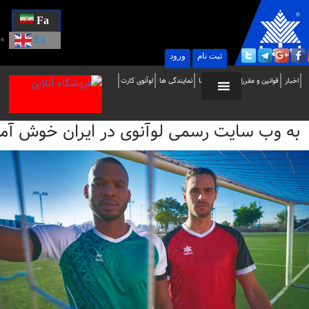
Fa
En
ثبت نام
ورود
ه
اخبار
قوانین و مقررات
تماس با ما
نمایندگی ها
لوآنوی کارت
ب
به وب سایت رسمی لوآنوی در ایران خوش آمدید / i
ایت
سمی
وآنوی
ر
یران