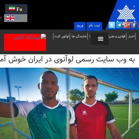
Fa
En
ثبت نام
ورود
ه
اخبار
قوانین و مقررات
تماس با ما
نمایندگی ها
لوآنوی کارت
ب
به وب سایت رسمی لوآنوی در ایران خوش آمدید / i
ایت
سمی
وآنوی
ر
یران