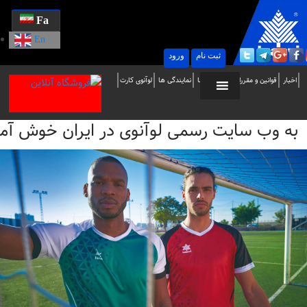
Fa
En
ثبت نام
ورود
ه
اخبار
قوانین و مقررات
تماس با ما
نمایندگی ها
لوآنوی کارت
ب
به وب سایت رسمی لوآنوی در ایران خوش آمدید / i
ایت
سمی
وآنوی
ر
یران