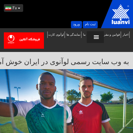
Fa
ثبت نام
ورود
اخبار
قوانین و مقررات
تماس با ما
نمایندگی ها
لوآنوی کارت
ه
ب
ایت
به وب سایت رسمی لوآنوی در ایران خوش آمدید / 
سمی
وآنوی
ر
یران
وش
مدید