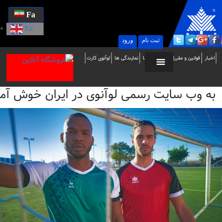
Fa
En
ثبت نام
ورود
ه
اخبار
قوانین و مقررات
تماس با ما
نمایندگی ها
لوآنوی کارت
ب
به وب سایت رسمی لوآنوی در ایران خوش آمدید / i
ایت
سمی
وآنوی
ر
یران