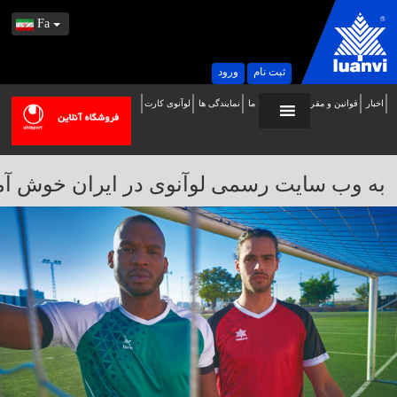
Fa
ثبت نام
ورود
اخبار
قوانین و مقررات
تماس با ما
نمایندگی ها
لوآنوی کارت
ه
ب
ایت
به وب سایت رسمی لوآنوی در ایران خوش آمدید / 
سمی
وآنوی
ر
یران
وش
مدید