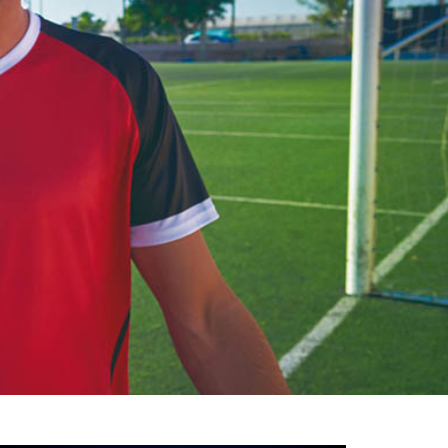
خوش
آمدید
/
luanvi