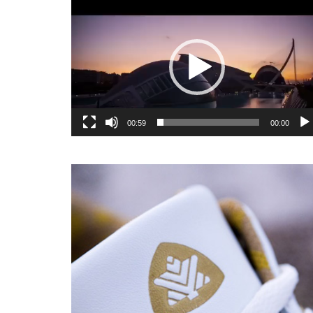
یشگر
یو
00:59
00:00