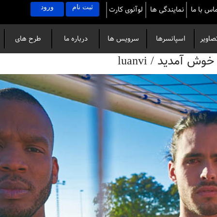
ثبت نام
ورود
اس با ما
نمایندگی ها
لوآنوی کارت
صاویر
اسپانسرها
سرویس ها
درباره ما
طرح های
آمدید / luanvi
خاص