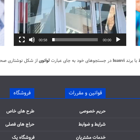
00:58
00:00
با برند
luanvi
در جستجوهای خود به جای عبارت
لوانوی
از شکل نوشتاری صح
قوانین و مقررات
فروشگاه
حریم خصوصی
طرح های خاص
شرایط و ضوابط
حراج های فصلی
خدمات مشتریان
فروشگاه یک