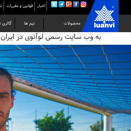
اخبار
قوانین و مقررات
تم
محصولات
تیم ها
گالری ت
به
به وب سایت رسمی لوآنوی در ایران خوش 
وب
سایت
رسمی
لوآنوی
در
ایران