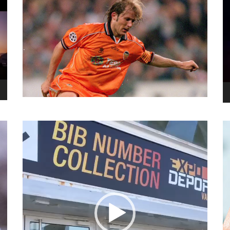
نما
وید
نمایشگر
ویدیو