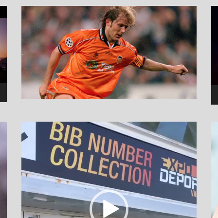
نما
وید
نمایشگر
ویدیو