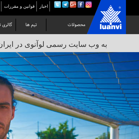
اخبار
قوانین و مقررات
محصولات
تیم ها
گالری ت
به
به وب سایت رسمی لوآنوی در ایران خوش 
وب
سایت
رسمی
لوآنوی
در
ایران
خوش