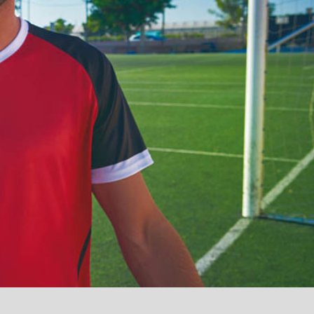
آمدید
/
luanvi