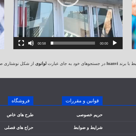
00:58
00:00
 با برند
luanvi
در جستجوهای خود به جای عبارت
لوانوی
از شکل نوشتاری ص
قوانین و مقررات
فروشگاه
حریم خصوصی
طرح های خاص
شرایط و ضوابط
حراج های فصلی