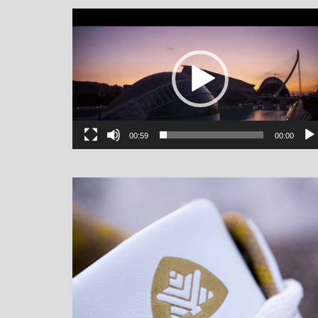
یشگر
یو
00:59
00:00