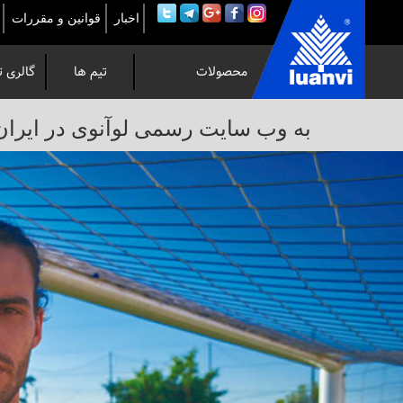
اخبار
قوانین و مقررات
محصولات
تیم ها
گالری ت
به
به وب سایت رسمی لوآنوی در ایران خوش 
وب
سایت
رسمی
لوآنوی
در
ایران
خوش