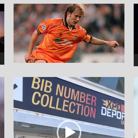
نما
وید
نمایشگر
ویدیو