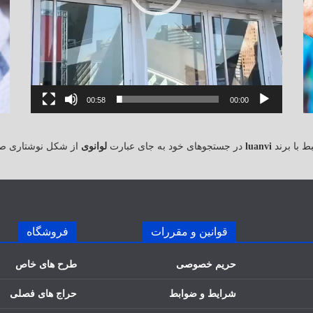
00:58
00:00
 با برند
luanvi
در جستجوهای خود به جای عبارت
لوانوی
از شکل نوشتاری ص
قوانین و مقررات
فروشگاه
حریم خصوصی
طرح های خاص
شرایط و ضوابط
حراج های فصلی