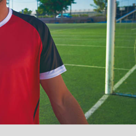
آمدید
/
luanvi